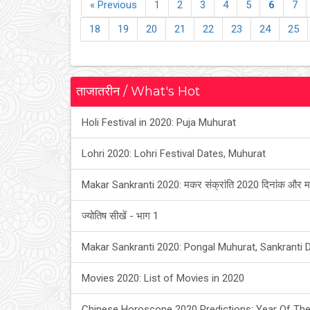
« Previous
1
2
3
4
5
6
7
18
19
20
21
22
23
24
25
ताजातरीन / What's Hot
Holi Festival in 2020: Puja Muhurat
Lohri 2020: Lohri Festival Dates, Muhurat
Makar Sankranti 2020: मकर संक्रांति 2020 दिनांक और म
ज्योतिष सीखें - भाग 1
Makar Sankranti 2020: Pongal Muhurat, Sankranti 
Movies 2020: List of Movies in 2020
Chinese Horoscope 2020 Predictions: Year Of The