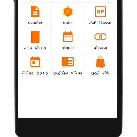
ऐसे में सवाल यही है क्या यह फिल्म टिकट खिड़की पर कुछ कमाल कर पाएगी?
अभिषेक बच्चन की पिछली दो बड़ी फिल्में रावण और खेलें हम जी जान से
बॉक्स ऑफिर पर औंधे मुंह गिर चुकी हैं,
किरण बेदी : चुनौतीपूर्ण हो सकता है आने वाला वक्‍त
Astrosage
Astrology
पहली महिला पुलिस और मेगसेसे अवार्ड विजेता किरन बेदी
को किसी परिचय की जरूरत नहीं। किरन बेदी अपने प्रभावशाली व्‍यक्तित्‍व
और ईमानदारी के लिए विख्‍यात हैं। किरन बेदी का जन्‍म 9 जून 1949 को
अमृतसर में कन्‍या लग्‍न में हुआ।
मासिक पंचांग - मार्च 2011
Misc
Vijay Pathak
मासिक पंचांग - मार्च 2011
शिवरात्रि (2 मार्च) का महात्म्य अलग है
Astrology
agency
शिवरात्रि शिव और शक्ति के मिलन का महापर्व है। इस