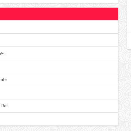
हत्व
Date
 Rat