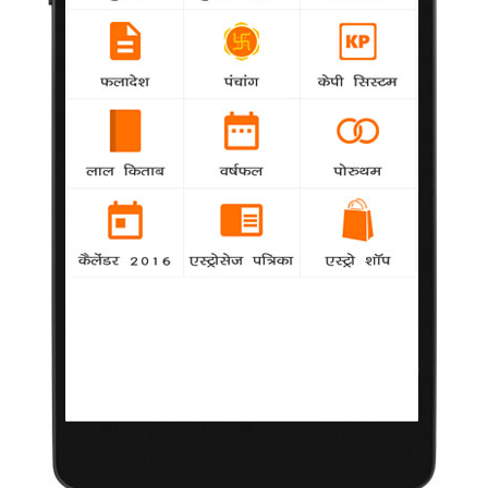
कैन डांस' (एबीसीडी) के प्रचार के दौरान विभिन्न राज्यों के लोक नृत्य प्रस्तुत
करेंगे।
मैना का किरदार मजेदार है : कविता
Television
agency
टेलीविजन कलाकार कविता कौशिक नए धारावाहिक 'तोता
वेड्स मैना' में मैना का मुख्य किरदार कर रही हैं। उनका कहना है कि वह खुद
को इस किरदार के साहसी और मौज मस्ती पसंद व्यक्तित्व से जोड़ कर देख
सकती हैं।
भरोसेमंद मेड की तलाश में हैं केट मॉस
Hollywood
agency
सुपर मॉडल केट मॉस भरोसेमंद आया की तलाश में हैं।
लोहान का सुधार गृह लौटने से इंकार
Hollywood
agency
अभिनेत्री लिंडसे लोहान के मित्र कथित रूप से उन पर
सुधार गृह वापस जाने के लिए दबाव डाल रहे हैं। लोहान का कहना है कि उन्हें