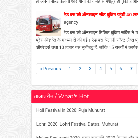
ही अपनी बोल्ड कहानी और गानों की वजह से मशहूर हो चुकी है औ
रेड बस की ऑनलाइन सीट बुकिंग पहुंची 40 ला
agency
रेड बस की ऑनलाइन टिकिट बुकिंग सर्विस ने
प्रेस-विज्ञप्ति के माध्‍यम से की गई। रेड बस पिलानी सॉफ्ट लैब्‍स प
ऑपरेटर्स तथा 10 हजार बस सूचीबद्ध हैं, जोकि 15 राज्‍यों में क
« Previous
1
2
3
4
5
6
7
ताजातरीन / What's Hot
Holi Festival in 2020: Puja Muhurat
Lohri 2020: Lohri Festival Dates, Muhurat