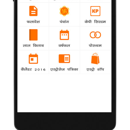
बहुत उत्साहित हैं लेकिन इस बीच उनकी एक रिएलिटी शो के लिए यात्राएं
जारी हैं। वह कहती हैं कि बॉलीवुड संगीतकारों को हमेशा ऐसी आवाज की
तलाश होती है जो हर तरह का गीत गा सके। सुनिधि ने कहा, "मुझे लगता है कि
भगवान ने मुझे मेरे गायन के जुनून को
आसान काम नहीं है निर्देशन : संजय मिश्रा
Interview
hindilok
छोटे पर्दे के धारावाहिक ‘ऑफिस ऑफिस’ के शुक्ला जी यानी
संजय मिश्रा बड़े पर्दे का भी जाना-माना नाम है। वह ‘प्रणाम वालेकुम’ नाम की
फिल्म के साथ अब निर्देशन के मैदान में उतर रहे हैं। व्यंग्यात्मक शैली वाली
यह फिल्म प्रदर्शन के लिए तैयार है। अभिनय से निर्देशन तक के सफर पर
उनसे बातचीत।
'ब्लू माउंटेन' से जुड़े विवाद के बारे में नहीं बोलूंगी: ग्रेसी
सिंह
Interview
Piyush Pandey
लगान, मुन्नाभाई एमबीबीएस और गंगाजल जैसी सुपरहिट फिल्मों में अपनी
अदायगी का जौहर दिखा चुकी बॉलीवुड अभिनेत्री ग्रेसी सिंह एक बार फिर