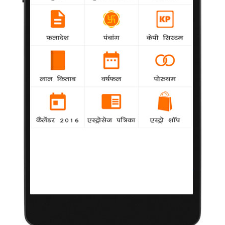
शाहरुख जैसा निर्माता किस्मत से मिलता है :
रोशन अब्बास
मनोरंजन की दुनिया में रेडियो जॉकी,
प्रस्तोता, रंगमंच कलाकार और
अभिनेता की भूमिका निभा चुके रोशन अब्बास अब शाहरुख खान के निर्माण में
'ऑल्वेज कभी कभी' फिल्म का निर्देशन करने जा रहे हैं। रोशन अब्बास से
खास बातचीत।
सवाल-
आपने पहले कोई फिल्म निर्देशित नहीं की है। अचानक शाहरुख खान
की कंपनी में फिल्म निर्देशित करने का मौका कैसे मिल गया?
जवाब-
मैं दुबई में शाहरुख के साथ एक लाइव कार्यक्रम का प्रस्तुतिकरण कर
रहा था। शो से पहले हमारे पास कुछ समय था और शाहरुख ने मुझसे पूछा कि
मैं इन दिनों क्या कर रहा हूं। मैंने कहा कि मैंने एक पटकथा लिखी है और इस
पर फिल्म बनाने के लिए सोच रहा हूं। मैंने कहा कि यह अलग तरह की
पटकथा है, इसमें बड़े कलाकारों की जरूरत नहीं है लेकिन एक बड़ी निर्माण
कम्पनी की आवश्यकता है। मैंने कहा कि यह किशोरों की फिल्म होगी लेकिन मैं
इसे बड़े पैमाने पर पेश करना चाहता हूं। इसे एक बड़े निर्माता लेकिन कलाकारों
में नए चेहरों की आवश्यकता है। उन्होंने कहा कि वह भारत में इस सम्बंध में बात