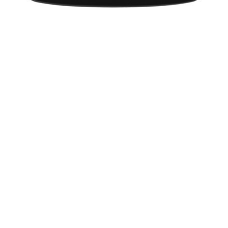
घूमने नहीं जा सके हैं। लेकिन, कौन बनेगा करोड़पति ने उन्हें शानदार हनीमून
का मौका दिला दिया है।
सुशील कुमार चाहते हैं कि उनके परिवार के सभी सदस्य अच्छी पढ़ाई करें। वह
कहते हैं कि पढाई की वजह से ही मैं 5 करोड जीत सका। यह कड़ी दो नवम्बर
को प्रसारित होगी।
More from:
Rang-Rangili
26126
ताजातरीन / What's Hot
Holi Festival in 2020: Puja Muhurat
Lohri 2020: Lohri Festival Dates, Muhurat
Makar Sankranti 2020: मकर संक्रांति 2020 दिनांक और महत्व