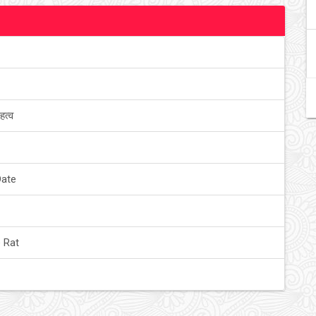
हत्व
Date
 Rat