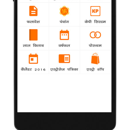
भोजन संबंधी आदतें और ज्योतिष
29 नवंबर 2011
ज्योतिष एक पूर्ण विकसित शास्त्र है जिसमें केवल एक कुंडली उपलब्ध होने पर
उस मनुष्य के समस्त जीवन का खाका खींचा जा सकता है। यहाँ तक कि
उसके खानपान संबंधी आदतें भी कुंडली से बताई जा सकती हैं।
* धन स्थान से भोजन का ज्ञान होता है। यदि इस स्थान का स्वामी शुभ ग्रह
हो और शुभ स्थिति में हो तो व्यक्ति कम भोजन करने वाला होता है।
* यदि धनेश पाप ग्रह हो, पाप ग्रहों से संबंध करता हो तो व्यक्ति अधिक खाने
वाला (पेटू) होगा। यदि शुभ ग्रह पाप ग्रहों से दृष्ट हो या पाप ग्रह शुभ से
(धनेश होकर) तो व्यक्ति औसत भोजन करेगा।
* लग्न का बृहस्पति अतिभोजी बनाता है मगर यदि अग्नि तत्वीय ग्रह (मंगल,
सूर्य बृहस्पति) निर्बल हों तो व्यक्ति की पाचन शक्ति गड़बड़ ही रहेगी।
* धनेश शुभ ग्रह हो, उच्च या मूल त्रिकोण में हो या शुभ ग्रहों से दृष्ट हो तो
व्यक्ति आराम से भोजन करता है।
* धनेश मेष, कर्क, तुला या मकर राशि में हो या धन स्थान को शुभ ग्रह देखें
तो व्यक्ति जल्दी खाने वाला होता है।