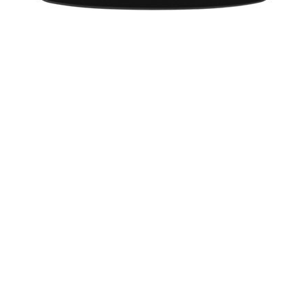
मुख्यमंत्रियों ने पीड़ित लोगों को भरोसा दिलाया और गुटका एवं खैनी उत्पादों
पर प्रतिबंध लगाने सम्बंधी वचन-पत्र पर हस्ताक्षर किए।
More from:
SocialMedia
22899
ताजातरीन / What's Hot
Holi Festival in 2020: Puja Muhurat
Lohri 2020: Lohri Festival Dates, Muhurat
Makar Sankranti 2020: मकर संक्रांति 2020 दिनांक और महत्व
ज्योतिष सीखें - भाग 1
Makar Sankranti 2020: Pongal Muhurat, Sankranti Date
Movies 2020: List of Movies in 2020