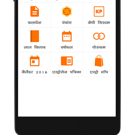
'झलक दिखला जा' में ठुमके लगाएंगे श्रीसंत
8 मई 2014
मुंबई
|
महीनों लंबी बातचीत
और मानमनौव्वल के
बाद आखिरकार यह
तय हो गया कि
क्रिकेटर एस.
श्रीसंत रिएलिटी
टीवी शो 'झलक
दिखला जा' के सातवें संस्करण का हिस्सा बनेंगे।
क्रिकेट मैच में स्पॉट फिक्सिंग के आरोपों की वजह से श्रीसंत के खेलने पर
प्रतिबंध लगा दिया गया है। वह रिएलिटी टीवी शो का हिस्सा बनने को लेकर
शुरू में हिचकिचा रहे थे।
एक सूत्र के मुताबिक, "दो महीने पहले जब श्रीसंत जेल से छूटे तो 'झलक
दिखला जा' ने उनसे संपर्क किया। वे श्रीसंत के लिए एक मंच उपलब्ध कराना