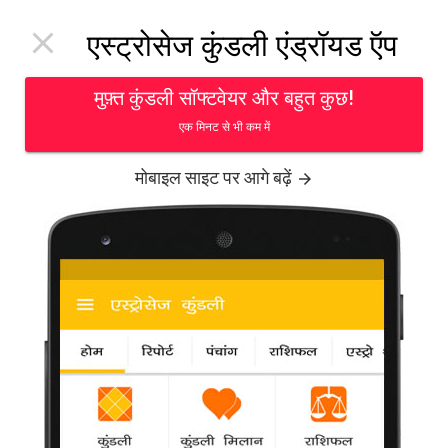
Toggl

एस्ट्रोसेज कुंडली एंड्रॉयड ऍप
navig
मुफ़्त कुंडली सॉफ्टवेयर और बहुत कुछ!
एक मिनट से भी कम में
मोबाइल साइट पर आगे बढ़ें
