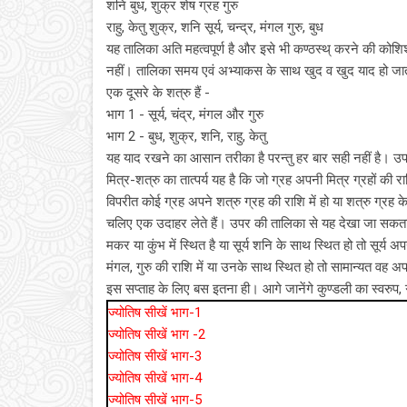
शनि बुध, शुक्र शेष ग्रह गुरु
राहु, केतु शुक्र, शनि सूर्य, चन्‍द्र, मंगल गुरु, बुध
यह तालिका अति महत्वपूर्ण है और इसे भी कण्ठस्थ् करने की को
नहीं। तालिका समय एवं अभ्याकस के साथ खुद व खुद याद हो जाती है
एक दूसरे के शत्रु हैं -
भाग 1 - सूर्य, चंद्र, मंगल और गुरु
भाग 2 - बुध, शुक्र, शनि, राहु, केतु
यह याद रखने का आसान तरीका है परन्तु हर बार सही नहीं है। उपर
मित्र-शत्रु का तात्पर्य यह है कि जो ग्रह अपनी मित्र ग्रहों की 
विपरीत कोई ग्रह अपने शत्रु ग्रह की राशि में हो या शत्रु ग्र
चलिए एक उदाहर लेते हैं। उपर की तालिका से यह देखा जा सकता है
मकर या कुंभ में स्थित है या सूर्य शनि के साथ स्थित हो तो सूर्य अ
मंगल, गुरु की राशि में या उनके सा‍थ स्थित हो तो सामान्‍यत वह 
इस सप्ताह के लिए बस इतना ही। आगे जानेंगे कुण्डली का स्वरुप
ज्‍योतिष सीखें भाग-1
ज्‍योति‍ष सीखें भाग -2
ज्‍योतिष सीखें भाग-3
ज्‍योति‍ष सीखें भाग-4
ज्‍योति‍ष सीखें भाग-5