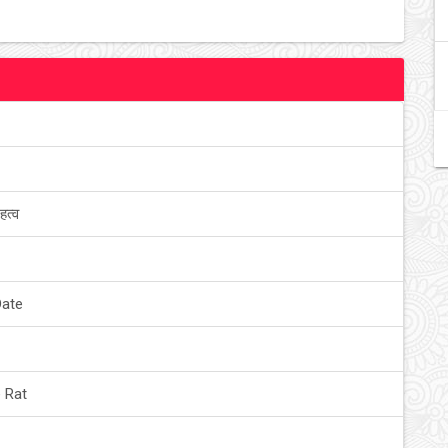
हत्व
Date
 Rat