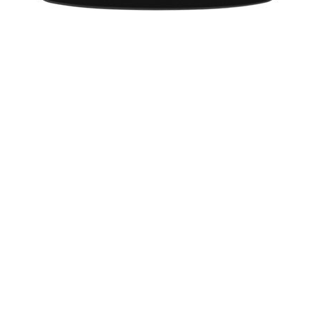
गायक रॉबिन गिब्ब इस वक्त अस्पताल में बड़ी आंत के कैंसर
से जूझ रहे हैं
हर्ले ने वार्न के बच्चों को शुक्रिया कहा
agency
हॉलीवुड अभिनेत्री एलिजाबेथ हर्ले अपने मंगेतर शेन वॉर्न के
बच्चों के स्वागत से बेहद खुश हैं।
गागा को नहीं मिली इंडोनेशिया के लिए अनमुति
agency
पॉप गायिका लेडी गागा को इस्लामिक संगठनों के विरोध के
मध्य इंडोनेशिया में कार्यक्रम करने के लिए स्थानीय पुलिस से अनुमति नहीं
मिली है।
अडेले का '21' विश्व का सबसे सफल एल्बम
agency
ब्रिटिश गायिका अडेले ने एक और मील का पत्थर छू लिया