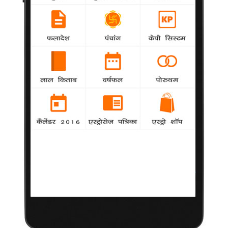
लोपेज तोड़ेंगी 'अमेरिकन आइडल' से रिश्ता
agency
गायिका एवं हॉलीवुड अभिनेत्री जेनिफर लोपेज रियलटी शो
'अमेरिकन आइडल' के निर्णायक मंडल को वर्तमान संस्करण के बाद छोड़
देंगी।
शक्तिशाली सितारों की सूची में लोपेज शीर्ष पर
agency
गायिका जेनिफर लोपेज, लेडी गागा को पीछे छोड़कर विश्व में
मनोरंजन जगत की सबसे शक्तिशाली कलाकार बन गई हैं।
ह्यूस्टन का मरणोपरांत सम्मान
agency
गायिका व्हिटनी ह्यूस्टन का 20 मई को होने वाले बिलबोर्ड
म्यूजिक अवार्ड्स के मौके पर मरणोपरांत सम्मान किया जाएगा।
कैंसर से जूझ रहे हैं रॉबिन
agency