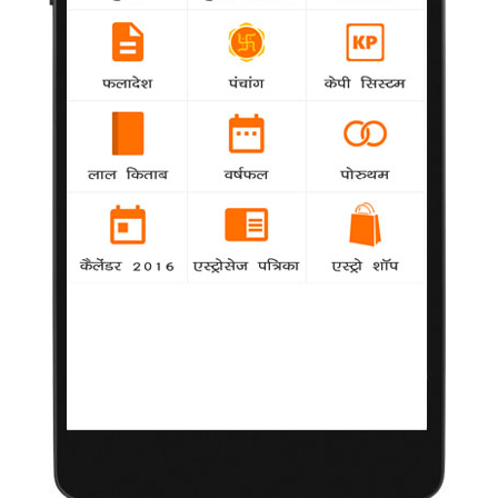
जीवन की समस्याओं का निदान है वास्तु
शास्त्र
पं. विजय पाठक
वास्तु शास्त्र भवन-निर्माण का विज्ञान है। वास्तु के आधार पर बना भवन
ब्रह्माण्ड से सकारात्मक ऊर्जा को अपनी ओर आकर्षित करता है और भवन के
अंदर ऊर्जा का संतुलन बना रहता है
जिससे वहाँ सुख
शांति
प्रगति और
,
,
,
सौहार्द का माहौल उत्पन्न होता है। वास्तु-शास्त्र के सिद्धांत ठोस वैज्ञानिक
तथ्यों पर टिके हुए हैं
जिनका प्रयोग जीवन को सही दिशा देने और अधिकतम
,
फल प्राप्त करने के लिए आवश्यक है। इन सिद्धांतों के आधार पर यदि भवन
बनाया जाए और वहाँ रहते या कार्य करते समय कुछ छोटी-छोटी बातों को ध्यान
में रखें
तो निश्चित ही बहुत अच्छे परिणाम प्राप्त किए जा सकते हैं। आइए
,
,
चर्चा करते हैं ऐसे ही कुछ सिद्धांतों की
,
जो जीवन को सुखमय और आनंदपूर्ण
बनाने के लिए ज़रूरी हैं।
वास्तु शास्त्र में पेड़-पौधों को बहुत महत्व दिया गया है। वास्तु के अनुसार
मज़बूत तने वाले या ऊँचे-ऊँचे पौधे उत्तर-पूर्व
उत्तर व पूर्व दिशा में ही होने
,
चाहिए। घर के आस-पास या घर के अन्दर कैक्टस
कीकर
बेरी या अन्य
,
,