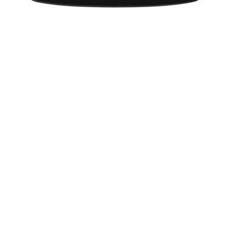
झगड़ा कायम रख सकता है। टेलर उनकी निजता का सम्मान करती हैं और
और ये दोनों के लिए अच्छा है। नए साल पर क्या हुआ यह पुरानी बात हो चुकी
है।"
More from:
34430
Entertainment
ताजातरीन / What's Hot
Holi Festival in 2020: Puja Muhurat
Lohri 2020: Lohri Festival Dates, Muhurat
Makar Sankranti 2020: मकर संक्रांति 2020 दिनांक और महत्व
ज्योतिष सीखें - भाग 1