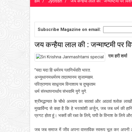
होम
Jyotish
जय कन्हैया लाल की : जन्माष्टमी पर विशे
Subscribe Magazine on email:
जय कन्हैया लाल की : जन्माष्टमी पर वि
राम हरी शर्मा
”यदा यदा हि धर्मस्य ग्लानिर्भवति भारत.
अभ्युथानमधर्मस्य तदात्मानम सृजाम्यहम.
परित्राणाय साधूनाम विनाशाय च दुष्कृताम
धर्म संस्थापनार्थाय संभवामि युगे युगे.
श्रीमद्भाग्वत के चौथे अध्याय का सातवां और आठवां श्लोक लाखो
मुखार्विन्द से कहा है कि हे भरतवंशी अर्जुन, जब जब धर्म की हान
प्रगट होता हूं। भक्तों की रक्षा के लिये, पापी के विनाश के लिये औ
जब जब समाज में जीव अपना वास्तविक स्वरूप भूल कर अपनी अ