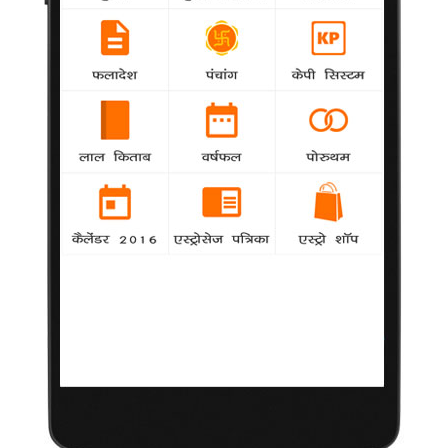
जापान में श्रीदेवी बनीं लेडी रजनीकांत
5 सितम्बर 2013
मुंबई
|
जापान में अभिनेता रजनीकांत
के बाद यदि किसी फिल्मी हस्ती
ने लोकप्रियता के झंडे गाड़े हैं
तो वह हैं अभिनेत्री श्रीदेवी।
जापान में उनकी फिल्म 'इंग्लिश
विंग्लिश' के विशेष प्रदर्शन ने
उन्हें रजनीकांत के बरक्स ला
खड़ा किया है। यह आलम तब
है जब वहां फिल्म का
अधिकारिक रूप से प्रदर्शन
बाकी है।
एक एशियाई महिला की अंग्रेजी भाषा सीखने के लिए जद्दोजहद की कहानी की इन दिनों जापान में
चर्चा जोरों पर है। खासकर फिल्म जापानी महिलाओं को बेहद पसंद आ रही है।
जापानी महिलाएं देश में फिल्म के प्रदर्शित होने से पहले श्रीदेवी से मिलना चाहती हैं। जापान में
यह फिल्म दिसंबर में प्रदर्शित हो रही है।
फिल्म के निर्माता आर. बाल्की ने टोक्यो से बात करते हुए बताया, "फिल्म को यहां जबरदस्त
प्रतिक्रिया मिल रही है। हर जापानी महिला खुद को श्रीदेवी से जोड़कर देख रही है। यह फिल्म
जापानियों को काफी पसंद आई है। जिसने भी यह फिल्म देखी वह खुद को भाषा की रुकावट की
समस्या से जोड़ पाया है।"
बीते एक सितंबर को 'इंग्लिश विंग्लिश' का प्रदर्शन टोक्यो के आइची वुमन्स फिल्म फेस्टीवल में
किया गया। दिसंबर में फिल्म का प्रदर्शन जापान में राष्ट्रीय स्तर पर किया जाएगा।