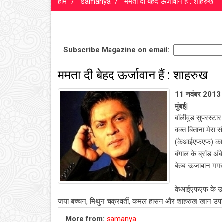
होम
samanya
ममता दी बेहद ऊर्जावान हैं : शाहरुख
Subscribe Magazine on email:
ममता दी बेहद ऊर्जावान हैं : शाहरुख
11 नवंबर 2013
मुंबई
|
बॉलीवुड सुपरस्टार
वक्त बिताना मेरा 
(केआईएफएफ) का उ
बंगाल के ब्रांड अ
बेहद ऊजावान ममता 
केआईएफएफ के उद्घ
जया बच्चन, मिथुन चक्रवर्ती, कमल हासन और शाहरुख खान उप
More from:
samanya