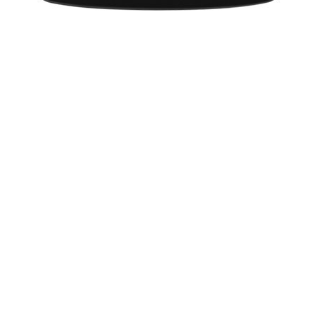
Holi Festival in 2020: Puja Muhurat
Lohri 2020: Lohri Festival Dates, Muhurat
Makar Sankranti 2020: मकर संक्रांति 2020 दिनांक और महत्व
ज्योतिष सीखें - भाग 1
Makar Sankranti 2020: Pongal Muhurat, Sankranti Date
Movies 2020: List of Movies in 2020
Chinese Horoscope 2020 Predictions: Year Of The Rat
Lunar Calendar 2020 - Moon Phases 2020