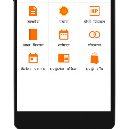
शाहरुख ने दी सिंधू को बधाई
10 अगस्त 2013
नई दिल्ली
|
बॉलीवुड अभिनेता शाहरुख खान ने
चीन के क्वांगचो में आयोजित विश्व
बैडमिंटन चैम्पियनशिप के दौरान
महिलाओं के वर्ग में कांस्य पदक
अपने नाम करने वाली भारतीय
खिलाड़ी पी.वी. सिंधू को बधाई दी
है। शाहरुख ने ट्विटर पर लिखा,
"सिंधू को बधाई। आपने हमें
गौरवान्वित किया है। प्रकाश
पादुकोण ने पहले यह किया था और
अब आपने यह कर दिखाया। अभी
और आगे जाना है, खेल बरकरार
रखिए।"
सिंधू को सेमीफाइनल में विश्व की नंबर तीन खिलाड़ी थाइलैंड की रातचानोक इंतानोन के हाथों
शनिवार को हार का मुंह देखना पड़ा।
यह विश्व बैडमिंटन चैम्पियनशिप में भारत को तीसरा और महिला एकल वर्ग में मिला पहला पदक
है। इससे पहले प्रकाश पादुकोण ने 1983 में कोपेनहेगन में पुरुष एकल में और 2011 में ज्वाला
गुट्टा और अश्विनी पोनप्पा की जोड़ी ने कांस्य पदक अपने नाम किया था।
More from:
Khabar
34931