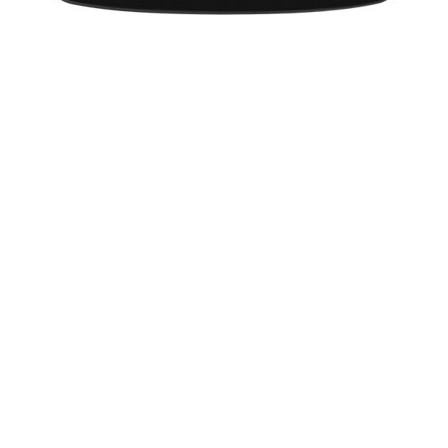
ताजातरीन / What's Hot
Holi Festival in 2020: Puja Muhurat
Lohri 2020: Lohri Festival Dates, Muhurat
Makar Sankranti 2020: मकर संक्रांति 2020 दिनांक और महत्व
ज्योतिष सीखें - भाग 1
Makar Sankranti 2020: Pongal Muhurat, Sankranti Date
Movies 2020: List of Movies in 2020
Chinese Horoscope 2020 Predictions: Year Of The Rat
Lunar Calendar 2020 - Moon Phases 2020