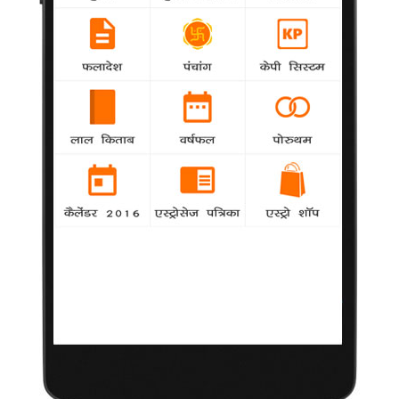
Lohri 2020: Lohri Festival Dates, Muhurat
Makar Sankranti 2020: मकर संक्रांति 2020 दिनांक और महत्व
ज्योतिष सीखें - भाग 1
Makar Sankranti 2020: Pongal Muhurat, Sankranti Date
Movies 2020: List of Movies in 2020
Chinese Horoscope 2020 Predictions: Year Of The Rat
Lunar Calendar 2020 - Moon Phases 2020