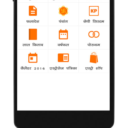
Lohri 2020: Lohri Festival Dates, Muhurat
Makar Sankranti 2020: मकर संक्रांति 2020 दिनांक और महत्व
ज्योतिष सीखें - भाग 1
Makar Sankranti 2020: Pongal Muhurat, Sankranti Date
Movies 2020: List of Movies in 2020
Chinese Horoscope 2020 Predictions: Year Of The Rat
Lunar Calendar 2020 - Moon Phases 2020