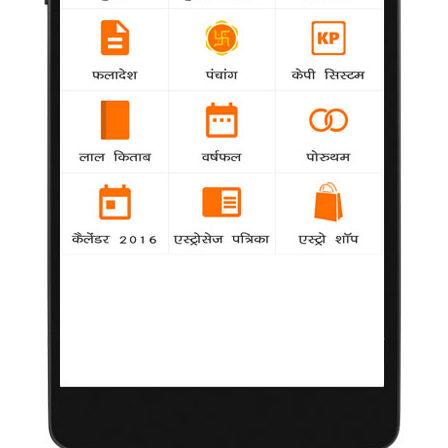
अलग-अलग भूमिकाओं के साथ प्रयोग चाहता
हूं : करणवीर
13 फरवरी 2014
नई दिल्ली
|
टीवी अभिनेता करणवीर बोरा
ने कई धारावाहिकों में अलग-
अलग तरह के किरदार बड़े
प्रभावी तरीके से निभाए हैं,
लेकिन वह अपने काम से
संतुष्ट नहीं हैं और अलग-
अलग किरदारों के साथ
प्रयोग करना चाहते हैं। करणवीर 'शरारत', 'कसौटी जिंदगी की' और 'दिल से
निकली दुआ..सौभाग्यवती भव:?' जैसे धारावाहिकों में नजर आ चुके हैं।
करणवीर ने फोन पर आईएएनएस को बताया, "छवि मेरे लिए मायने नहीं रखती
है। मैं अपनी जो छवि बनाता हूं, उसे खुद ही तोड़ता हूं। मैं नहीं चाहता कि एक
ही तरह के किरदार में फंसा रहूं और एक ही तरह की भूमिकाएं करता रहूं।"