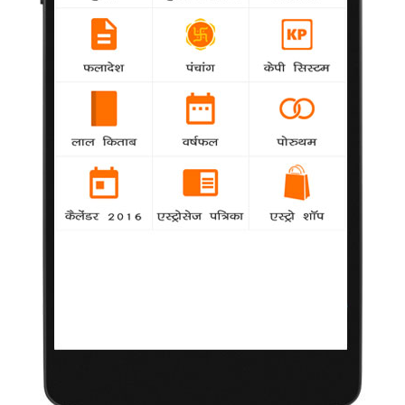
मेरी फिल्म में रजनीकांत नहीं हैं : रविकुमार
19 दिसंबर 2013
चेन्नई
|
फिल्मकार के.एस. रविकुमार ने
अपनी अगली फिल्म में
सुपरस्टार रजनीकांत के होने
की अफवाहों का खंडन किया
है। रविकुमार ने आईएएनएस को बताया, "मैं जल्द कन्नड़ अभिनेता किच्छा
सुदीप के साथ अपनी अगली फिल्म परियोजना शुरू करूंगा। मैं रजनी सर के
साथ कोई नई फिल्म नहीं कर रहा हूं।"
उन्होंने कहा, "हमने एक फिल्म शुरू की थी, लेकिन उनके बीमार पड़ने के बाद
वह ठंडे बस्ते में चली गई। आप जो कुछ सुन रहे हैं वह महज अफवाहें हैं और
उन्हें उसी तरह लेना चाहिए।"
रवि और रजनीकांत 'राणा' शीर्षक वाली तमिल के लिए एकजुट हुए थे, लेकिन
इसे बाद में अधर में छोड़ दिया गया। यह जोड़ी पूर्व में तमिल में 'मुथू' और
'पादयप्पा' सरीखी अति सफल फिल्मों में साथ काम कर चुकी है।