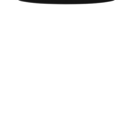
More from:
Khabar
35870
ताजातरीन / What's Hot
Holi Festival in 2020: Puja Muhurat
Lohri 2020: Lohri Festival Dates, Muhurat
Makar Sankranti 2020: मकर संक्रांति 2020 दिनांक और महत्व
ज्योतिष सीखें - भाग 1
Makar Sankranti 2020: Pongal Muhurat, Sankranti Date
Movies 2020: List of Movies in 2020
Chinese Horoscope 2020 Predictions: Year Of The Rat