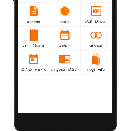
डायबिटीज के लिए रामबाण औधषि जामुन
डायबिटीज रोगियों की संख्या देश-दुनिया में तेजी से बढ़ रही है, या यूं कहिए कि
यह समस्या अब आम हो चली है। लेकिन, इस रोग से बचाव बेहद आसान है।
जी हां-जामुन खाकर। हो सकता है कि आपको यकीं न हो लेकिन सच यही है
कि भारत का स्वदेशी पेड़ जामुन डायबिटिज रोग के उपचार की ताकत रखता
है।
वैसे,डायबिटीज या मधुमेह के घरेलू नुस्खे के तौर पर जामुन सालों साल से
भारतीय परिवारों के बीच जाना जात रहा है, लेकिन आधुनिक समय में हुई कई
रिसर्च ने इस फल का महत्व और बढ़ा दिया है। अब ये साबित हो चुका है कि
डायबिटीज के उपचार में जामुन का फल,बीज,पेड़ की छाल का खासा महत्व है।
दरअसल, जामुन गुणों का भंडार है। इसमें विटामिन बी और आयरन पर्याप्त
मात्रा में पाया जाता है। एनीमिया (खून की कमी) के मर्ज को दूर करने में और
रक्त में हीमोग्लोबिन बढ़ाने के लिए जामुन का सेवन लाभप्रद है। यही नहीं
जामुन सेवन से त्वचा का रंग निखरता है। जिन लोगों को 'सफेद दाग' का मर्ज
है, उन्हे जामुन खाना चाहिए। आयुर्वेद के अनुसार मधुमेह टाइप-2 को
नियंत्रित करने में भी जामुन सहायक है। इसके लिए जामुन की गुठली के चूर्ण