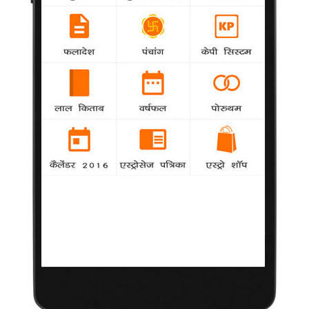
हिलेरी डफ ने बनवाया चिड़िया का टैटू
1 नवंबर 2012
लास एंजेलिस। अभिनेत्री हिलेरी डफ ने छोटी चिड़िया के आकार का नया
टैटू बनवाया है, जिसके नीचे 'स्टैंड बाइ मी' लिखा है। वेबसाइट 'ईऑनलाइन
डॉट कॉम' ने अपनी रपट में बताया कि डफ ने पहले से ही अपने शरीर पर कई
टैटू बनवाएं हुए हैं। उन्होंने अपना नया टैटू शेमरॉक सोशल क्लब में बनवाया।
बाद में टैटू बनाने वाले कलाकार ने अपने ट्विटर अकाउंट पर नए टैटू के बारे
में जानकारी दी और दोबारा से डफ का शुक्रिया अदा किया।
More from:
33584
Entertainment
ताजातरीन / What's Hot