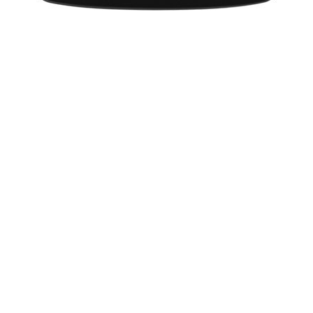
Holi Festival in 2020: Puja Muhurat
Lohri 2020: Lohri Festival Dates, Muhurat
Makar Sankranti 2020: मकर संक्रांति 2020 दिनांक और महत्व
ज्योतिष सीखें - भाग 1
Makar Sankranti 2020: Pongal Muhurat, Sankranti Date
Movies 2020: List of Movies in 2020
Chinese Horoscope 2020 Predictions: Year Of The Rat
Lunar Calendar 2020 - Moon Phases 2020