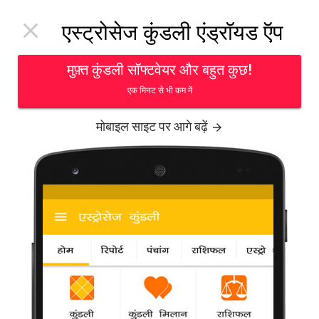
Toggl

एस्ट्रोसेज कुंडली एंड्रॉयड ऍप
navig
मुफ़्त कुंडली सॉफ्टवेयर और बहुत कुछ!
एक मिनट से भी कम में
मोबाइल साइट पर आगे बढ़ें
