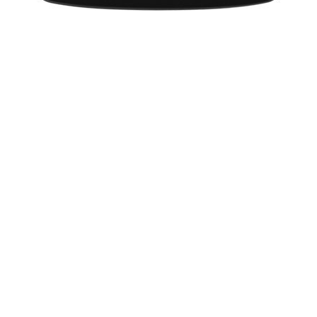
Lohri 2020: Lohri Festival Dates, Muhurat
Makar Sankranti 2020: मकर संक्रांति 2020 दिनांक और महत्व
ज्योतिष सीखें - भाग 1
Makar Sankranti 2020: Pongal Muhurat, Sankranti Date
Movies 2020: List of Movies in 2020
Chinese Horoscope 2020 Predictions: Year Of The Rat
Lunar Calendar 2020 - Moon Phases 2020