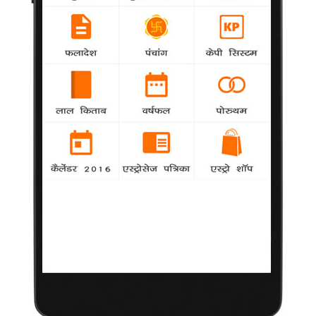
Lohri 2020: Lohri Festival Dates, Muhurat
Makar Sankranti 2020: मकर संक्रांति 2020 दिनांक और महत्व
ज्योतिष सीखें - भाग 1
Makar Sankranti 2020: Pongal Muhurat, Sankranti Date
Movies 2020: List of Movies in 2020
Chinese Horoscope 2020 Predictions: Year Of The Rat
Lunar Calendar 2020 - Moon Phases 2020