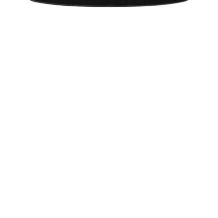
More from:
Khabar
34759
ताजातरीन / What's Hot
Holi Festival in 2020: Puja Muhurat
Lohri 2020: Lohri Festival Dates, Muhurat
Makar Sankranti 2020: मकर संक्रांति 2020 दिनांक और महत्व
ज्योतिष सीखें - भाग 1
Makar Sankranti 2020: Pongal Muhurat, Sankranti Date
Movies 2020: List of Movies in 2020
Chinese Horoscope 2020 Predictions: Year Of The Rat
Lunar Calendar 2020 - Moon Phases 2020