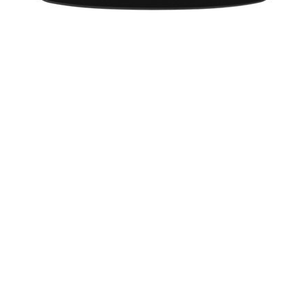
अली ने कहा, "हम प्रीमियर के लिए शाहिद अफरीदी को भी न्यौता देंगे। वह
अगर प्रीमियर में आए तो विशेषतौर पर उनके संदर्भ में किए डायलॉग का
आनंद लेंगे।"
ई. निवास के निर्देशन में बनी 'टोटल सियापा' में यामी गौतम, किरण खेर और
अनुपम खेर भी हैं। यह सात मार्च को प्रदर्शित होने वाली है
More from:
samanya
36218
ताजातरीन / What's Hot
Holi Festival in 2020: Puja Muhurat
Lohri 2020: Lohri Festival Dates, Muhurat
Makar Sankranti 2020: मकर संक्रांति 2020 दिनांक और महत्व
ज्योतिष सीखें - भाग 1